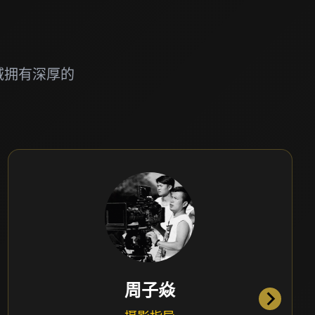
域拥有深厚的
周子焱